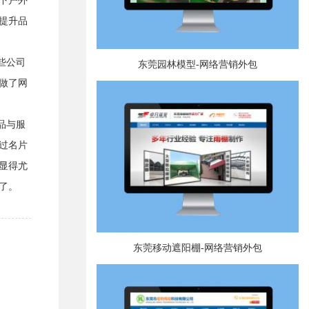
下户外
提升品
些公司
东莞园林模型-网络营销外包
做了网
品与服
过名片
显得尤
了。
东莞移动遮阳棚-网络营销外包