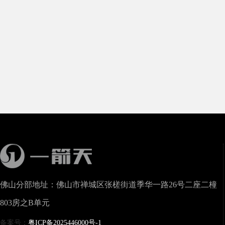
佛山分部地址：佛山市禅城区张槎街道季华一路26号二座二橦
803房之B单元
备案号：
粤ICP备2025446000号-1